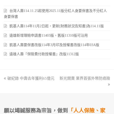
台灣人壽114.11.25起使用2025.11版分紅人身要保書及不分紅人
身要保書
凱基人壽114年11月2日起，更新[財務狀況告知書]為114.11版
遠雄新增理賠申請書11403版，舊版11310版可沿用
凱基人壽要保書改版114年3月印及授權書改版114年03A版
遠雄人壽『保險費付款授權書』改版11312版
previous
破紀錄 中壽去年獲利65億元
新光開賣 業界首張外幣防癌險
next
post:
post:
願以竭誠服務為宗旨，做到
「人人保險、家