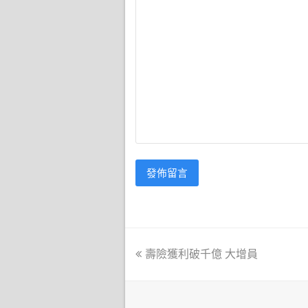
previous
壽險獲利破千億 大增員
post: