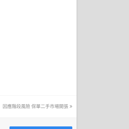
因應階段風險 保單二手市場開張
next
post: