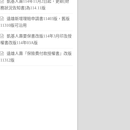
凱基人壽114年11月2日起，更新[財
務狀況告知書]為114.11版
遠雄新增理賠申請書11403版，舊版
11310版可沿用
凱基人壽要保書改版114年3月印及授
權書改版114年03A版
遠雄人壽『保險費付款授權書』改版
11312版