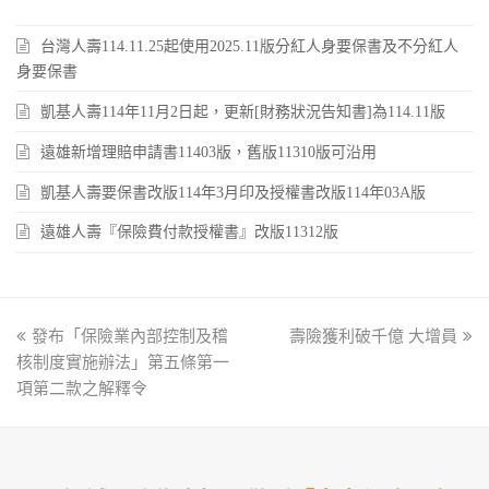
台灣人壽114.11.25起使用2025.11版分紅人身要保書及不分紅人
身要保書
凱基人壽114年11月2日起，更新[財務狀況告知書]為114.11版
遠雄新增理賠申請書11403版，舊版11310版可沿用
凱基人壽要保書改版114年3月印及授權書改版114年03A版
遠雄人壽『保險費付款授權書』改版11312版
previous
發布「保險業內部控制及稽
壽險獲利破千億 大增員
next
核制度實施辦法」第五條第一
post:
post:
項第二款之解釋令