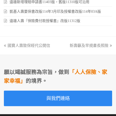
遠雄新增理賠申請書11403版，舊版11310版可沿用
凱基人壽要保書改版114年3月印及授權書改版114年03A版
遠雄人壽『保險費付款授權書』改版11312版
previous
國寶人壽致保經代公開信
新壽籲及早規畫長照險
next
post:
post:
願以竭誠服務為宗旨，做到
「人人保險、家
家幸福」
的境界。
與我們連絡