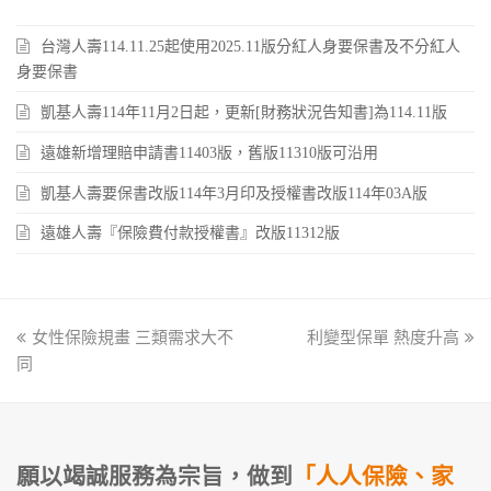
台灣人壽114.11.25起使用2025.11版分紅人身要保書及不分紅人
身要保書
凱基人壽114年11月2日起，更新[財務狀況告知書]為114.11版
遠雄新增理賠申請書11403版，舊版11310版可沿用
凱基人壽要保書改版114年3月印及授權書改版114年03A版
遠雄人壽『保險費付款授權書』改版11312版
previous
女性保險規畫 三類需求大不
利變型保單 熱度升高
next
同
post:
post:
願以竭誠服務為宗旨，做到
「人人保險、家