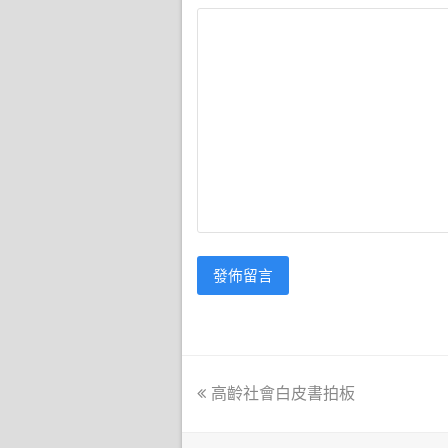
previous
高齡社會白皮書拍板
post: