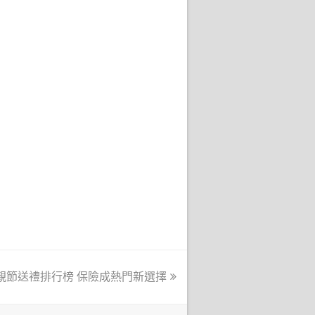
親節送禮排行榜 保險成熱門新選擇
xt
t: