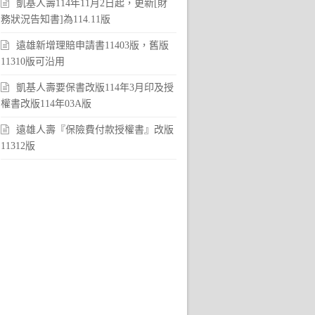
凱基人壽114年11月2日起，更新[財
務狀況告知書]為114.11版
遠雄新增理賠申請書11403版，舊版
11310版可沿用
凱基人壽要保書改版114年3月印及授
權書改版114年03A版
遠雄人壽『保險費付款授權書』改版
11312版