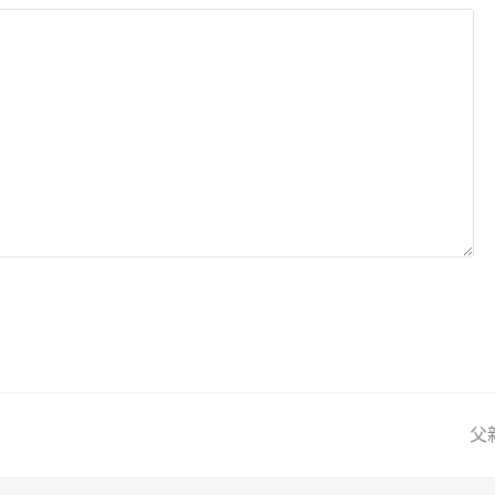
父
ne
pos