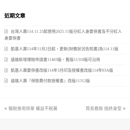
近期文章
台灣人壽114.11.25起使用2025.11版分紅人身要保書及不分紅人
身要保書
凱基人壽114年11月2日起，更新[財務狀況告知書]為114.11版
遠雄新增理賠申請書11403版，舊版11310版可沿用
凱基人壽要保書改版114年3月印及授權書改版114年03A版
遠雄人壽『保險費付款授權書』改版11312版
previous
報稅善用保單 權益不稅著
買長看險 挑終身型
next
post:
post: