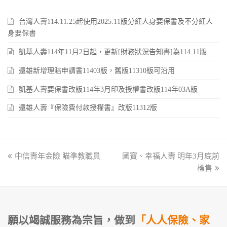
台灣人壽114.11.25起使用2025.11版分紅人身要保書及不分紅人
身要保書
凱基人壽114年11月2日起，更新[財務狀況告知書]為114.11版
遠雄新增理賠申請書11403版，舊版11310版可沿用
凱基人壽要保書改版114年3月印及授權書改版114年03A版
遠雄人壽『保險費付款授權書』改版11312版
previous
中信壽年金險 瞄準教職員
國寶、幸福人壽 明年3月底前
next
post:
post:
標售
願以竭誠服務為宗旨，做到
「人人保險、家